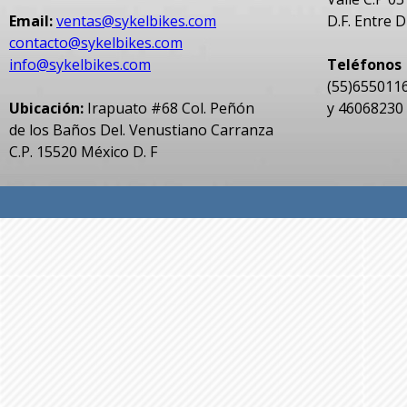
Email:
ventas@sykelbikes.com
D.F. Entre D
contacto@sykelbikes.com
info@sykelbikes.com
Teléfonos
(55)655011
Ubicación:
Irapuato #68 Col. Peñón
y 46068230 
de los Baños Del. Venustiano Carranza
C.P. 15520 México D. F