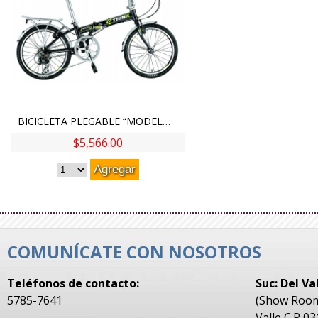
BICICLETA PLEGABLE “MODELO KA-2007” CUADRO: ALUMINIO PLEGABLE 20"´´ TIJERA: HI-TEN GRUPO: 7 VEL.SHIMANO RS25 FRENOS: V-BRAKE RUEDAS: ALUMINIO CNC DOBLE PARED LLANTA: KENDA 20" X 1.5 PEDALES: PLEGABLES ASIENTO: CIONLLI URBANA- MANILLAR/POSTE DE ASIENTO/POTENCIA MILIMÉTRICO PLEGABLE 11.300KG
$5,566.00
COMUNÍCATE CON NOSOTROS
Teléfonos de contacto:
Suc: Del Va
5785-7641
(Show Room)
Valle C.P 0