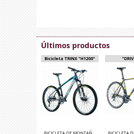
Últimos productos
Bicicleta TRINX "H1200"
"DRIV
BICICLETA DE MONTAÑA “MODELO H1200” CUADRO: 27.5"*16" Ultra-Light Nano T700 UD Carbón ORQUILLA: Suntour XCM suspensión hidráulica con bloqueo RECORRIDO: 100mm SILLIN: SR Sport MANILLAR: Trinx aleación de aluminio PALANCAS: Altus SL-M610 FD: Shimano Altus FD-M371 RD: Shimano Altus XT RD-M781 CASSETTE: Shimano CS-HG50-10 11-36T CADENA: Kmc X10 PLATO: Prowheel 22/32/44T*170L FRENOS: Shimano M355 discos hidráulicos EJE: Shimano Center Lock LLANTAS: Maxxis 27.5"*1.95