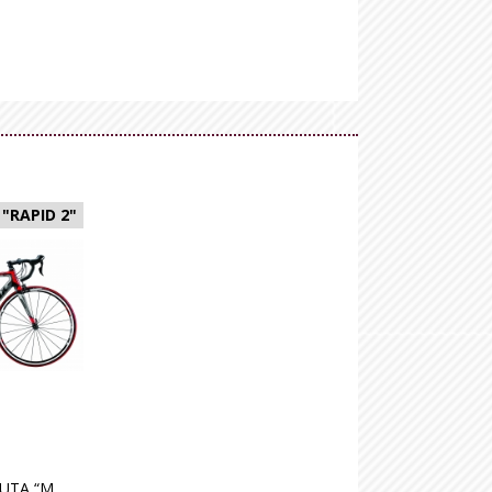
 "RAPID 2"
BICICLETA DE RUTA “MOD. RAPID 2” CUADRO: 700C*470/500mm Ultra-Light Nano T700 UD Carbono PEDAL: Aleación de aluminio SILLIN: SR Road MANILLAR: Taiwán 1 400mm aleación de aluminio PALANCAS: Shimano Tiagra ST-4700 FD: Shimano Tiagra FD-4700 RD: Shimano Tiagra RD-4700 CASSETTE: Shimano CS-HG500-10 11-25T CADENA: Kmc CN-4601 PLATO: Shimano Tiagra FC-4700 36/52T*170L FRENOS: Tektro alloy road LLANTAS: Maxxis Detonator M203N 700C*23C RIN. Shimano R501 PESO: 8.7 Kg