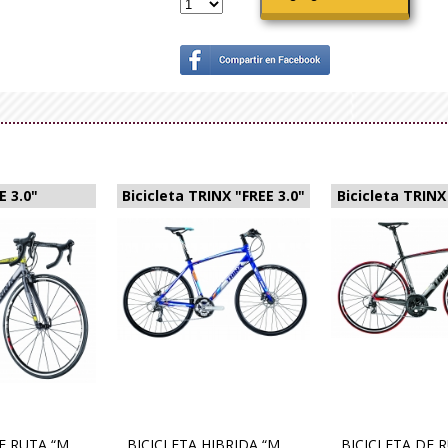
E 3.0"
Bicicleta TRINX "FREE 3.0"
Bicicleta TRINX
BICICLETA DE RUTA “MOD. DRIVE 3.0” CUADRO: 700C*480/510mm Aluminio soldadura oculta PEDAL: Aleación de aluminio SILLIN: SR Road MANILLAR: Taiwán 1 400mm aleación de aluminio PALANCAS: Shimano Tiagra ST-4700 FD: Shimano Tiagra FD-4700 RD: Shimano Tiagra RD-4700 CASSETTE: Shimano CS-HG500-10 11-25T CADENA: Shimano CN-HG54 PLATO: Shimano Tiagra FC-4700 36/52T*170L FRENOS: Shimano Tiagra br-4700 LLANTAS: Maxxis Detonator M203N 700C*23C RIN. Shimano R501 PESO: 8.7 Kg
BICICLETA HIBRIDA “MOD. FREE 3.0” MARCO: 700C* 480mm ORQUILLA: Carretera SILLIN: Trinx Sport MANILLAR: Trinx aleación de aluminio PALANCAS: Shimano Altus SL-M370 FD: Shimano Altus FD-M310 RD: Shimano Altus RD-M370 CASSETTE: Shimano CS-HG300-9 11-32T CADENA: Kmc Z99 PLATO: Shimano FC-TY701 28/38/48T*170L FRENOS: Shimano M355 discos hidráulicos EJE: Novatec LLANTAS: Maxxis 700c*28c"