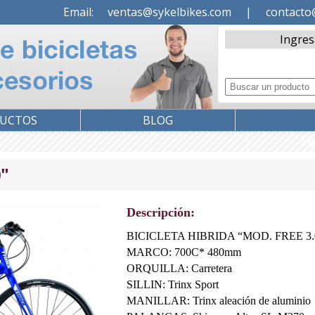
Email:
ventas@sykelbikes.com
|
contacto
Ingres
UCTOS
BLOG
Sí
0"
Descripción:
BICICLETA HIBRIDA “MOD. FREE 3.
MARCO: 700C* 480mm
ORQUILLA: Carretera
SILLIN: Trinx Sport
MANILLAR: Trinx aleación de aluminio