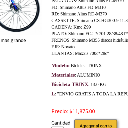
PALANCAS: Shimano Altus SL-M370
FD: Shimano Altus FD-M310
RD: Shimano Altus RD-M370
CASSETTE: Shimano CS-HG300-9 11-
CADENA: Kmc Z99
PLATO: Shimano FC-TY701 28/38/48T
a mas grande
FRENOS: Shimano M355 discos hidráuli
EJE: Novatec
LLANTAS: Maxxis 700c*28c"
Modelo:
Bicicleta TRINX
Materiales
: ALUMINIO
Bicicleta TRINX
: 13.0 KG
L
: "ENVIO GRATIS A TODA LA REP
Precio: $11,875.00
Cantidad