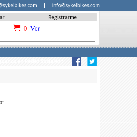
@sykelbikes.com
|
info@sykelbikes.com
ar
Registrarme
0
Ver
guenos en Redes Sociales :
0”