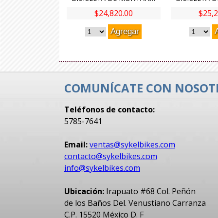
$24,820.00
$25,2
COMUNÍCATE CON NOSOT
Teléfonos de contacto:
5785-7641
Email:
ventas@sykelbikes.com
contacto@sykelbikes.com
info@sykelbikes.com
Ubicación:
Irapuato #68 Col. Peñón
de los Baños Del. Venustiano Carranza
C.P. 15520 México D. F