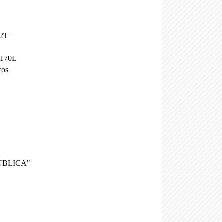
32T
*170L
cos
UBLICA"